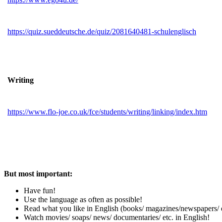
https://quiz.sueddeutsche.de/quiz/2081640481-schulenglisch
Writing
https://www.flo-joe.co.uk/fce/students/writing/linking/index.htm
But most important:
Have fun!
Use the language as often as possible!
Read what you like in English (books/ magazines/newspapers/ e
Watch movies/ soaps/ news/ documentaries/ etc. in English!