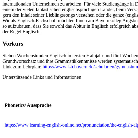
internationalen Unternehmen zu arbeiten. Für viele Studiengänge in D
einem der vielen fantastischen englischsprachigen Länder, beim Vers
gern den Inhalt seiner Lieblingssongs verstehen oder die ganze (eng
Wir als Englisch-Fachschaft möchten Ihnen am Bayernkolleg Augsburg
so aufzubauen, dass Sie sowohl das Abitur in Englisch erfolgreich ab
der Regel Englisch.
Vorkurs
Sieben Wochenstunden Englisch im ersten Halbjahr und fünf Wochens
Grundwortschatz und ihre Grammatikkenntnisse werden systematisch er
Link zum Lehrplan:
https://www.isb.bayern.de/schularten/gymnasium
Unterstützende Links und Informationen
Phonetics/ Aussprache
https://www.learning-english-online.net/pronunciation/the-english-al