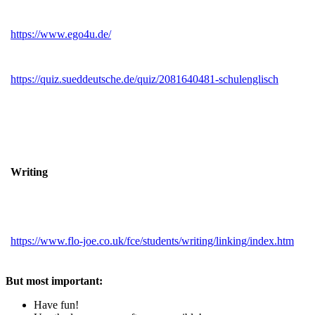
https://www.ego4u.de/
https://quiz.sueddeutsche.de/quiz/2081640481-schulenglisch
Writing
https://www.flo-joe.co.uk/fce/students/writing/linking/index.htm
But most important:
Have fun!