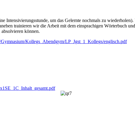
ine Intensivierungsstunde, um das Gelernte nochmals zu wiederholen).
aneben trainieren wir die Arbeit mit dem einsprachigen Wörterbuch un
 absolvieren können.
oad/Gymnasium/Kollegs_Abendgym/LP_Jgst_1_Kollegs/englisch.pdf
98_x1SE_1C_Inhalt_gesamt.pdf