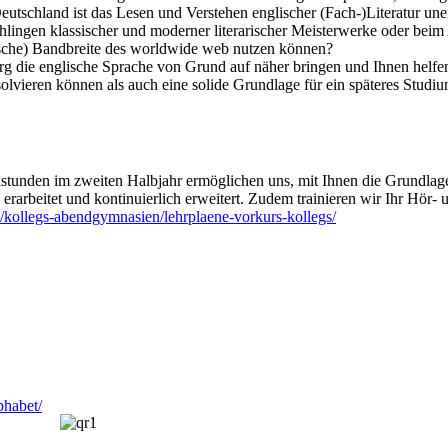
eutschland ist das Lesen und Verstehen englischer (Fach-)Literatur une
chlingen klassischer und moderner literarischer Meisterwerke oder bei
lische) Bandbreite des worldwide web nutzen können?
 die englische Sprache von Grund auf näher bringen und Ihnen helfen
solvieren können als auch eine solide Grundlage für ein späteres Stud
tunden im zweiten Halbjahr ermöglichen uns, mit Ihnen die Grundlage
arbeitet und kontinuierlich erweitert. Zudem trainieren wir Ihr Hör- 
/kollegs-abendgymnasien/lehrplaene-vorkurs-kollegs/
phabet/