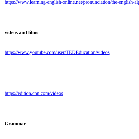
https://www.learning-english-online.net/pronunciation/the-english-al
videos and films
https://www.youtube.com/user/TEDEducation/videos
https://edition.cnn.com/videos
Grammar